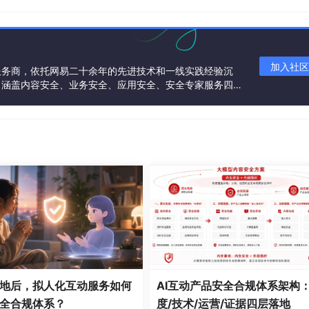
特性，让 tcpdump 成为移动安全合规检测、恶意软件分析、网络
境搭建与核心配置
加入社区
服务商，依托网易二十余年的先进技术和一线实践经验沉
 tcpdump 部署的主要难点。以下分 Android/iOS 双平
，涵盖内容安全、业务安全、应用安全、安全专家服务四大
健和安全运营。
环境适配
p 部署相对灵活，但需根据系统版本与权限状态调整方案：
 root 权限（支持 Android 14 以下主流机型）：
件
：https:
//www.androidtcpdump.com/
地后，拟人化互动服务如何
AI互动产品安全合规体系架构
全合规体系？
度/技术/运营/证据四层落地
ump
