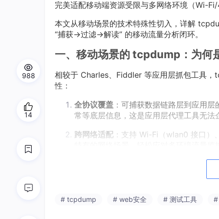
完美适配移动端资源受限与多网络环境（Wi-Fi/
本文从移动场景的技术特殊性切入，详解 tcp
“捕获→过滤→解读” 的移动流量分析闭环。
一、移动场景的 tcpdump：为何
相较于 Charles、Fiddler 等应用层抓包
988
性：
全协议覆盖
：可捕获数据链路层到应用层的完
常等底层信息，这是应用层代理工具无法
14
跨网络适配
：支持 Wi-Fi（wlan0 接口
特有的网络场景，轻松应对多环境流量监
轻量化部署
：二进制文件仅数百 KB，可直接
root 多种权限环境；
攻击溯源精准
：通过 BPF 过滤语法，能
# tcpdump
# web安全
# 测试工具
#
感数据的 UDP 包），助力攻击链还原。