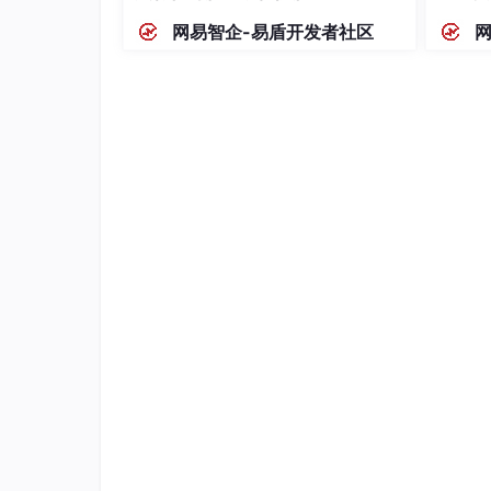
adb shell chown root:root 
/data/
local
/t
网易智企-易盾开发者社区
# 步骤3：以root权限启动抓包（捕获Wi-Fi流量
adb shell 
"su -c '/data/local/tmp/tcpdu
# 步骤4：停止抓包后导出文件
adb pull 
/sdcard/
关键参数：-i wlan0指定 Wi-Fi 接口（
w保存为 pcap 格式供后续分析。
方案 2：非 root 设备（受限功能）
Android 10 + 可通过系统内置功能或第三方
利用 Termux 终端（F-Droid 可下）：
pkg update 
&& pkg install tcpdump
tcpdump -i any -f 
"udp port 53"
 -w dns_