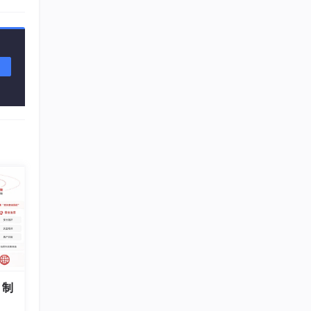
攻击溯
台，提
：制