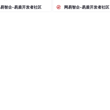
mp/
网易智企-易盾开发者社区
网易智企-易盾开发者社区
至SD卡）
mp -i wlan0 -s 0 -w /sdcard/mobile_capture.pcap'"
蜂窝网络用rmnet_data0），-s 0捕获完整数据包（默认仅 68 字节
工具间接抓包：
无需 root 但仅能捕获应用自身流量
traffic.pcap  
# 仅捕获DNS流量