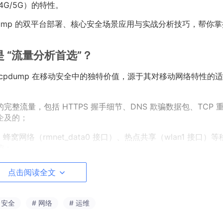
4G/5G）的特性。
dump 的双平台部署、核心安全场景应用与实战分析技巧，帮你掌
是 “流量分析首选”？
工具，tcpdump 在移动安全中的独特价值，源于其对移动网络特性的
整流量，包括 HTTPS 握手细节、DNS 欺骗数据包、TCP 
企及的；
）、蜂窝网络（rmnet_data0 接口）、热点共享（wlan1 接口）
控；
推送至 Android 设备运行，无需依赖复杂依赖库，适配 root 
点击阅读全文
从海量移动流量中定位特定攻击特征（如恶意 IP 的 TCP 连接、
 安全
# 网络
# 运维