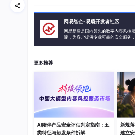
这种 “底层捕获 + 灵活过滤 + 轻量部署” 的
源的核心工具。
网易智企-易盾开发者社区
二、双平台落地：tcpdump 环
网易易盾是国内领先的数字内容风控
移动设备的系统封闭性（尤其是 iOS）与权限限制，是
淀，为客户提供专业可靠的安全服务
供经实战验证的落地方案：
领域，全方位保障客户业务合规、稳
1. Android 平台：root 与非 root 
更多推荐
Android 基于 Linux 内核，tcpdum
方案 1：root 设备（完整功能）
适用于 Android 7.0+，需先通过 Magisk 获取
# 步骤1：下载适配设备架构的tcpdump二进制文
# 从AOSP预编译仓库获取（arm/arm64/x86可选）
# 步骤2：通过ADB推送至设备并授权
AI陪伴产品安全评估判定指南：五
新规落
adb push tcpdump 
/data/
local
/tmp/
类特征与触发条件拆解
建立安
adb shell chmod 
755
/data/
local
/tmp/
tcpd