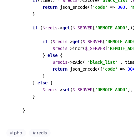
if
(time() - 
$redis
->zScore(
'black_list'
,
$_S
return
 json_encode([
'code'
 => 
303
, 
'msg
        }

if
 (
$redis
->
get
(
$_SERVER
[
'REMOTE_ADDR'
])) {

if
 (
$redis
->
get
(
$_SERVER
[
'REMOTE_ADDR'
]
$redis
->incr(
$_SERVER
[
'REMOTE_ADDR'
            } 
else
 {

$redis
->zAdd( 
'black_list'
 , time()
return
 json_encode([
'code'
 => 
304
, 
            }

        } 
else
 {

$redis
->
set
(
$_SERVER
[
'REMOTE_ADDR'
], 
1
,
        }

# php
# redis